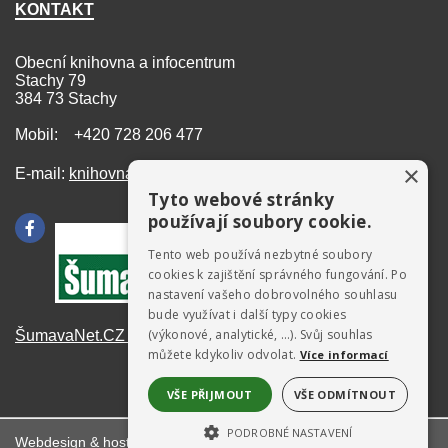
KONTAKT
Obecní knihovna a infocentrum
Stachy 79
384 73 Stachy
Mobil: +420 728 206 477
×
E-mail:
knihovna@stachy.net
Tyto webové stránky
používají soubory cookie.
Tento web používá nezbytné soubory
cookies k zajištění správného fungování. Po
nastavení vašeho dobrovolného souhlasu
bude využívat i další typy cookies
(výkonové, analytické, …). Svůj souhlas
ŠumavaNet.CZ - informace o regionu
můžete kdykoliv odvolat.
Více informací
VŠE PŘIJMOUT
VŠE ODMÍTNOUT
PODROBNÉ NASTAVENÍ
Webdesign & hosting:
ŠumavaNet.CZ