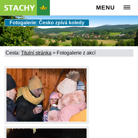
MENU
Fotogalerie: Česko zpívá koledy
Cesta:
Titulní stránka
>
Fotogalerie z akcí