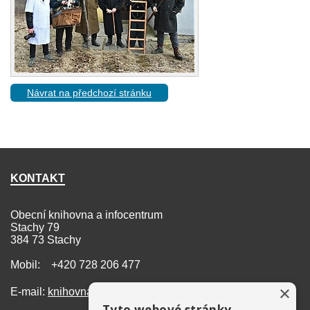
Návrat na předchozí stránku
KONTAKT
Obecní knihovna a infocentrum
Stachy 79
384 73 Stachy
Mobil: +420 728 206 477
×
E-mail:
knihovna@stachy.net
Tyto webové stránky