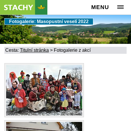
MENU
Fotogalerie: Masopustní veselí 2022
Cesta:
Titulní stránka
>
Fotogalerie z akcí