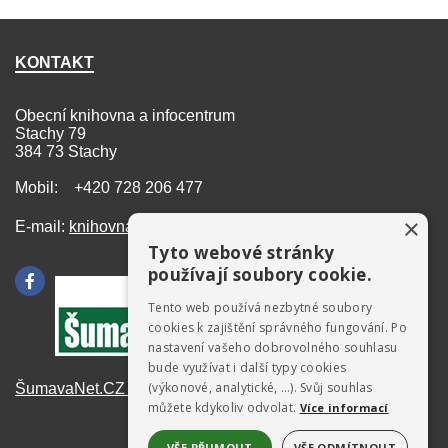
KONTAKT
Obecní knihovna a infocentrum
Stachy 79
384 73 Stachy
Mobil: +420 728 206 477
×
E-mail:
knihovna@stachy.net
Tyto webové stránky
používají soubory cookie.
Tento web používá nezbytné soubory
cookies k zajištění správného fungování. Po
nastavení vašeho dobrovolného souhlasu
bude využívat i další typy cookies
(výkonové, analytické, …). Svůj souhlas
ŠumavaNet.CZ - informace o regionu
můžete kdykoliv odvolat.
Více informací
VŠE PŘIJMOUT
VŠE ODMÍTNOUT