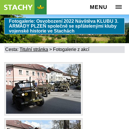
MENU
Fotogalerie: Osvobození 2022 Návštěva KLUBU 3.
ARMÁDY PLZEŇ společně se spřátelenými kluby
vojenské historie ve Stachách
Cesta:
Titulní stránka
>
Fotogalerie z akcí