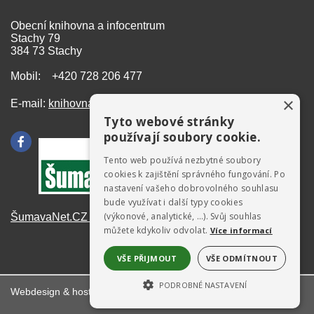
Obecní knihovna a infocentrum
Stachy 79
384 73 Stachy
Mobil: +420 728 206 477
×
E-mail:
knihovna@stachy.net
Tyto webové stránky
používají soubory cookie.
Tento web používá nezbytné soubory
cookies k zajištění správného fungování. Po
nastavení vašeho dobrovolného souhlasu
bude využívat i další typy cookies
(výkonové, analytické, …). Svůj souhlas
ŠumavaNet.CZ - informace o regionu
můžete kdykoliv odvolat.
Více informací
VŠE PŘIJMOUT
VŠE ODMÍTNOUT
PODROBNÉ NASTAVENÍ
Webdesign & hosting:
ŠumavaNet.CZ
NEZBYTNĚ NUTNÉ SOUBORY