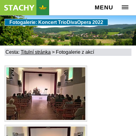
MENU
Fotogalerie: Koncert TrioDivaOpera 2022
Cesta:
Titulní stránka
>
Fotogalerie z akcí