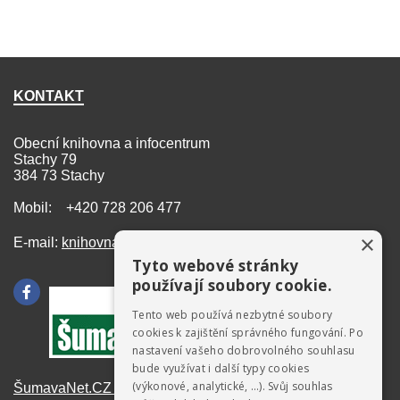
KONTAKT
Obecní knihovna a infocentrum
Stachy 79
384 73 Stachy
Mobil: +420 728 206 477
×
E-mail:
knihovna@stachy.net
Tyto webové stránky
používají soubory cookie.
Tento web používá nezbytné soubory
cookies k zajištění správného fungování. Po
nastavení vašeho dobrovolného souhlasu
bude využívat i další typy cookies
(výkonové, analytické, …). Svůj souhlas
ŠumavaNet.CZ - informace o regionu