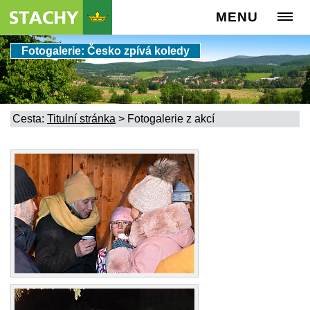
MENU
Fotogalerie: Česko zpívá koledy
Cesta:
Titulní stránka
>
Fotogalerie z akcí