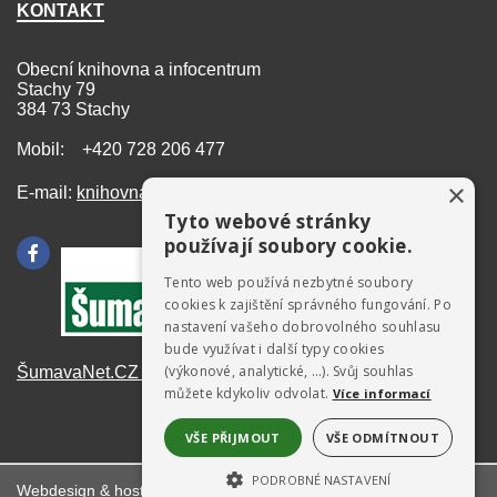
KONTAKT
Obecní knihovna a infocentrum
Stachy 79
384 73 Stachy
Mobil: +420 728 206 477
×
E-mail:
knihovna@stachy.net
Tyto webové stránky
používají soubory cookie.
Tento web používá nezbytné soubory
cookies k zajištění správného fungování. Po
nastavení vašeho dobrovolného souhlasu
bude využívat i další typy cookies
(výkonové, analytické, …). Svůj souhlas
ŠumavaNet.CZ - informace o regionu
můžete kdykoliv odvolat.
Více informací
VŠE PŘIJMOUT
VŠE ODMÍTNOUT
PODROBNÉ NASTAVENÍ
Webdesign & hosting:
ŠumavaNet.CZ