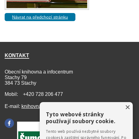
Návrat na předchozí stránku
KONTAKT
Obecní knihovna a infocentrum
Stachy 79
384 73 Stachy
Mobil: +420 728 206 477
×
E-mail:
knihovna@stachy.net
Tyto webové stránky
používají soubory cookie.
Tento web používá nezbytné soubory
cookies k zajištění správného fungování. Po