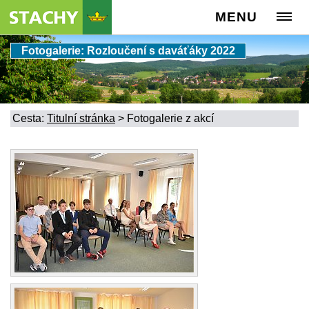
MENU
Fotogalerie: Rozloučení s daváťáky 2022
Cesta:
Titulní stránka
>
Fotogalerie z akcí