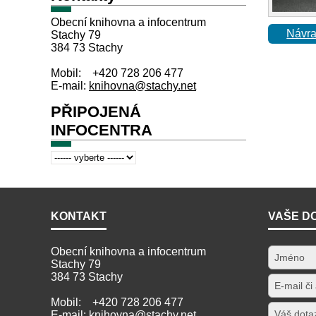
Obecní knihovna a infocentrum
Návra
Stachy 79
384 73 Stachy
Mobil: +420 728 206 477
E-mail:
knihovna@stachy.net
PŘIPOJENÁ
INFOCENTRA
KONTAKT
VAŠE D
Obecní knihovna a infocentrum
Stachy 79
384 73 Stachy
Mobil: +420 728 206 477
E-mail:
knihovna@stachy.net