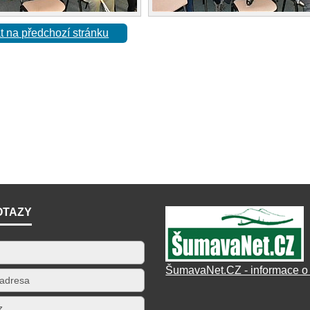
t na předchozí stránku
OTAZY
ŠumavaNet.CZ - informace o