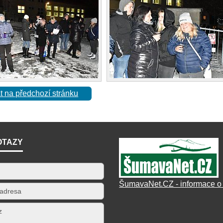
t na předchozí stránku
OTAZY
ŠumavaNet.CZ - informace o