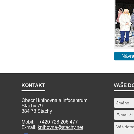
Návra
KONTAKT
VAŠE D
Obecní knihovna a infocentrum
Stachy 79
384 73 Stachy
Mobil: +420 728 206 477
E-mail:
knihovna@stachy.net