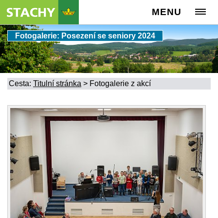
MENU
Fotogalerie: Posezení se seniory 2024
Cesta:
Titulní stránka
>
Fotogalerie z akcí