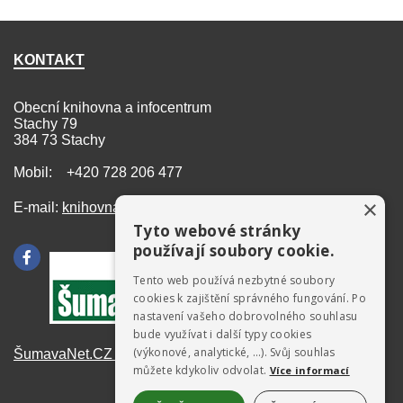
KONTAKT
Obecní knihovna a infocentrum
Stachy 79
384 73 Stachy
Mobil: +420 728 206 477
×
E-mail:
knihovna@stachy.net
Tyto webové stránky
používají soubory cookie.
Tento web používá nezbytné soubory
cookies k zajištění správného fungování. Po
nastavení vašeho dobrovolného souhlasu
bude využívat i další typy cookies
(výkonové, analytické, …). Svůj souhlas
ŠumavaNet.CZ - informace o regionu
můžete kdykoliv odvolat.
Více informací