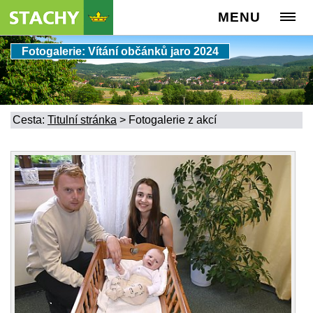
MENU
Fotogalerie: Vítání občánků jaro 2024
Cesta:
Titulní stránka
>
Fotogalerie z akcí