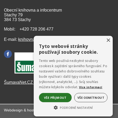
Obecní knihovna a infocentrum
Stachy 79
384 73 Stachy
Mobil: +420 728 206 477
×
E-mail:
knihovna@stachy.net
Tyto webové stránky
používají soubory cookie.
Tento web používá nezbytné soubory
cookies k zajištění správného fungování. Po
nastavení vašeho dobrovolného souhlasu
bude využívat i další typy cookies
(výkonové, analytické, …). Svůj souhlas
ŠumavaNet.CZ - informace o regionu
můžete kdykoliv odvolat.
Více informací
VŠE PŘIJMOUT
VŠE ODMÍTNOUT
PODROBNÉ NASTAVENÍ
Webdesign & hosting:
ŠumavaNet.CZ
NEZBYTNĚ NUTNÉ SOUBORY