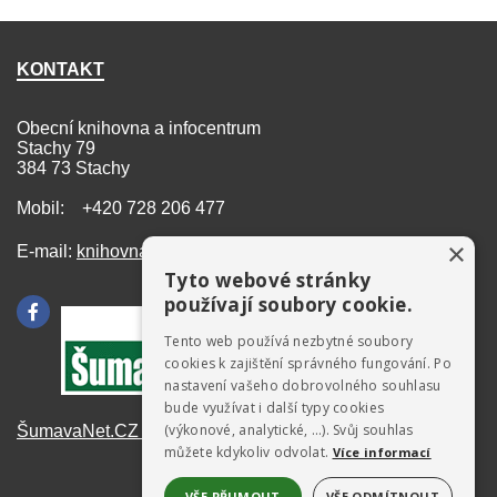
KONTAKT
Obecní knihovna a infocentrum
Stachy 79
384 73 Stachy
Mobil: +420 728 206 477
×
E-mail:
knihovna@stachy.net
Tyto webové stránky
používají soubory cookie.
Tento web používá nezbytné soubory
cookies k zajištění správného fungování. Po
nastavení vašeho dobrovolného souhlasu
bude využívat i další typy cookies
(výkonové, analytické, …). Svůj souhlas
ŠumavaNet.CZ - informace o regionu
můžete kdykoliv odvolat.
Více informací
VŠE PŘIJMOUT
VŠE ODMÍTNOUT