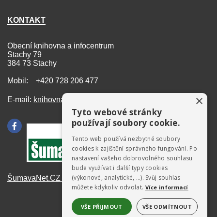
KONTAKT
Obecní knihovna a infocentrum
Stachy 79
384 73 Stachy
Mobil: +420 728 206 477
×
E-mail:
knihovna@stachy.net
Tyto webové stránky
používají soubory cookie.
Tento web používá nezbytné soubory
cookies k zajištění správného fungování. Po
nastavení vašeho dobrovolného souhlasu
bude využívat i další typy cookies
(výkonové, analytické, …). Svůj souhlas
ŠumavaNet.CZ - informace o regionu
můžete kdykoliv odvolat.
Více informací
VŠE PŘIJMOUT
VŠE ODMÍTNOUT