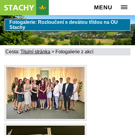
MENU
Fotogalerie: Rozloučení s devátou třídou na OU
Stachy
Cesta:
Titulní stránka
>
Fotogalerie z akcí