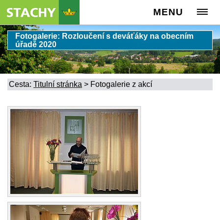
MENU
Fotogalerie: Rozloučení s deváťáky na obecním
úřadě 2020
Cesta:
Titulní stránka
>
Fotogalerie z akcí