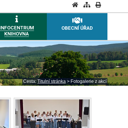
INFOCENTRUM
OBECNÍ ÚŘAD
KNIHOVNA
Cesta:
Titulní stránka
>
Fotogalerie z akcí