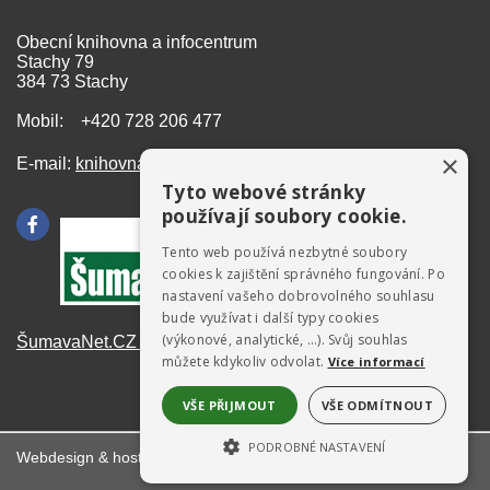
Obecní knihovna a infocentrum
Stachy 79
384 73 Stachy
Mobil: +420 728 206 477
×
E-mail:
knihovna@stachy.net
Tyto webové stránky
používají soubory cookie.
Tento web používá nezbytné soubory
cookies k zajištění správného fungování. Po
nastavení vašeho dobrovolného souhlasu
bude využívat i další typy cookies
(výkonové, analytické, …). Svůj souhlas
ŠumavaNet.CZ - informace o regionu
můžete kdykoliv odvolat.
Více informací
VŠE PŘIJMOUT
VŠE ODMÍTNOUT
PODROBNÉ NASTAVENÍ
Webdesign & hosting:
ŠumavaNet.CZ
NEZBYTNĚ NUTNÉ SOUBORY