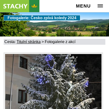
MENU
Fotogalerie: Česko zpívá koledy 2024
Cesta:
Titulní stránka
>
Fotogalerie z akcí