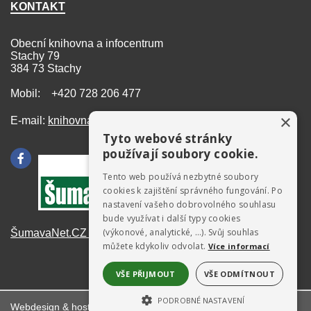
KONTAKT
Obecní knihovna a infocentrum
Stachy 79
384 73 Stachy
Mobil: +420 728 206 477
×
E-mail:
knihovna@stachy.net
Tyto webové stránky
používají soubory cookie.
Tento web používá nezbytné soubory
cookies k zajištění správného fungování. Po
nastavení vašeho dobrovolného souhlasu
bude využívat i další typy cookies
(výkonové, analytické, …). Svůj souhlas
ŠumavaNet.CZ - informace o regionu
můžete kdykoliv odvolat.
Více informací
VŠE PŘIJMOUT
VŠE ODMÍTNOUT
PODROBNÉ NASTAVENÍ
Webdesign & hosting:
ŠumavaNet.CZ