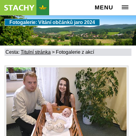
MENU
Fotogalerie: Vítání občánků jaro 2024
Cesta:
Titulní stránka
>
Fotogalerie z akcí