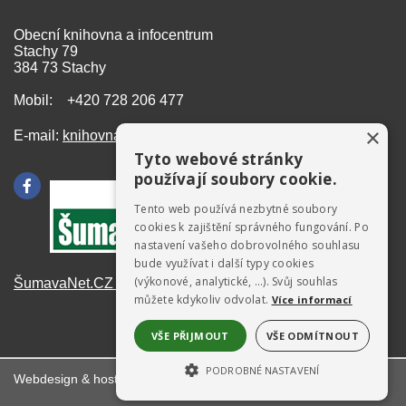
Obecní knihovna a infocentrum
Stachy 79
384 73 Stachy
Mobil: +420 728 206 477
×
E-mail:
knihovna@stachy.net
Tyto webové stránky
používají soubory cookie.
Tento web používá nezbytné soubory
cookies k zajištění správného fungování. Po
nastavení vašeho dobrovolného souhlasu
bude využívat i další typy cookies
(výkonové, analytické, …). Svůj souhlas
ŠumavaNet.CZ - informace o regionu
můžete kdykoliv odvolat.
Více informací
VŠE PŘIJMOUT
VŠE ODMÍTNOUT
PODROBNÉ NASTAVENÍ
Webdesign & hosting:
ŠumavaNet.CZ
NEZBYTNĚ NUTNÉ SOUBORY