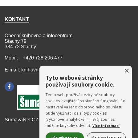
KONTAKT
Obecní knihovna a infocentrum
Stachy 79
384 73 Stachy
Mobil: +420 728 206 477
×
E-mail:
knihovna@stachy.net
Tyto webové stránky
používají soubory cookie.
Tento web používá nezbytné soubory
cookies k zajištění správného fungování. Po
nastavení vašeho dobrovolného souhlasu
bude využívat i další typy cookies
(výkonové, analytické, …). Svůj souhlas
ŠumavaNet.CZ - informace o regionu
můžete kdykoliv odvolat.
Více informací
VŠE PŘIJMOUT
VŠE ODMÍTNOUT