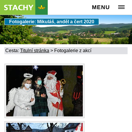
MENU
Fotogalerie: Mikuláš, anděl a čert 2020
Cesta:
Titulní stránka
>
Fotogalerie z akcí