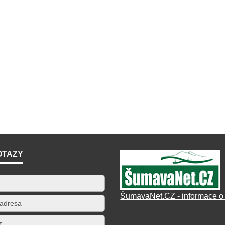
OTAZY
ŠumavaNet.CZ - informace o