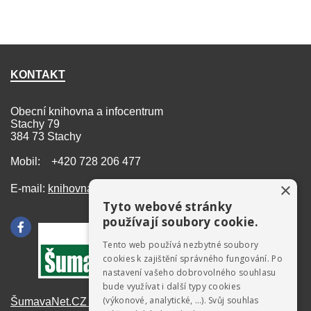
KONTAKT
Obecní knihovna a infocentrum
Stachy 79
384 73 Stachy
Mobil: +420 728 206 477
×
E-mail:
knihovna@stachy.net
Tyto webové stránky
používají soubory cookie.
Tento web používá nezbytné soubory
cookies k zajištění správného fungování. Po
nastavení vašeho dobrovolného souhlasu
bude využívat i další typy cookies
(výkonové, analytické, …). Svůj souhlas
ŠumavaNet.CZ - informace o regionu