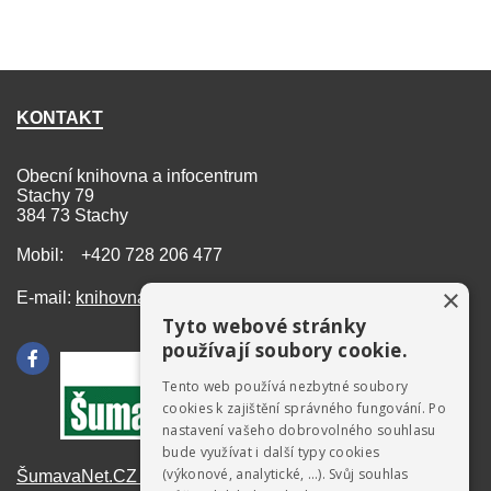
KONTAKT
Obecní knihovna a infocentrum
Stachy 79
384 73 Stachy
Mobil: +420 728 206 477
×
E-mail:
knihovna@stachy.net
Tyto webové stránky
používají soubory cookie.
Tento web používá nezbytné soubory
cookies k zajištění správného fungování. Po
nastavení vašeho dobrovolného souhlasu
bude využívat i další typy cookies
(výkonové, analytické, …). Svůj souhlas
ŠumavaNet.CZ - informace o regionu