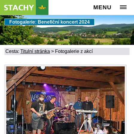
MENU
Fotogalerie: Benefiční koncert 2024
Cesta:
Titulní stránka
>
Fotogalerie z akcí