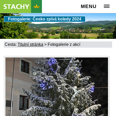
MENU
Fotogalerie: Česko zpívá koledy 2024
Cesta:
Titulní stránka
>
Fotogalerie z akcí