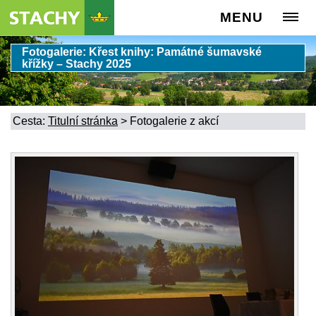
MENU
Fotogalerie: Křest knihy: Památné šumavské
křížky – Stachy 2025
Cesta:
Titulní stránka
>
Fotogalerie z akcí