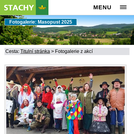
MENU
Fotogalerie: Masopust 2025
Cesta:
Titulní stránka
>
Fotogalerie z akcí