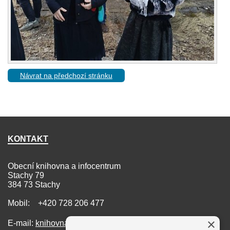
Návrat na předchozí stránku
KONTAKT
Obecní knihovna a infocentrum
Stachy 79
384 73 Stachy
Mobil: +420 728 206 477
×
E-mail:
knihovna@stachy.net