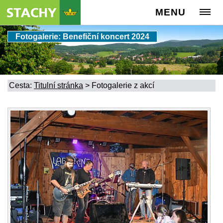
MENU
Fotogalerie: Benefiční koncert 2024
Cesta:
Titulní stránka
>
Fotogalerie z akcí