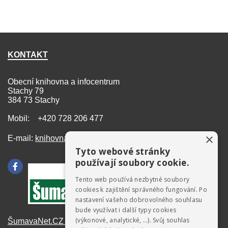
KONTAKT
Obecní knihovna a infocentrum
Stachy 79
384 73 Stachy
Mobil: +420 728 206 477
×
E-mail:
knihovna@stachy.net
Tyto webové stránky
používají soubory cookie.
Tento web používá nezbytné soubory
cookies k zajištění správného fungování. Po
nastavení vašeho dobrovolného souhlasu
bude využívat i další typy cookies
(výkonové, analytické, …). Svůj souhlas
ŠumavaNet.CZ - informace o regionu