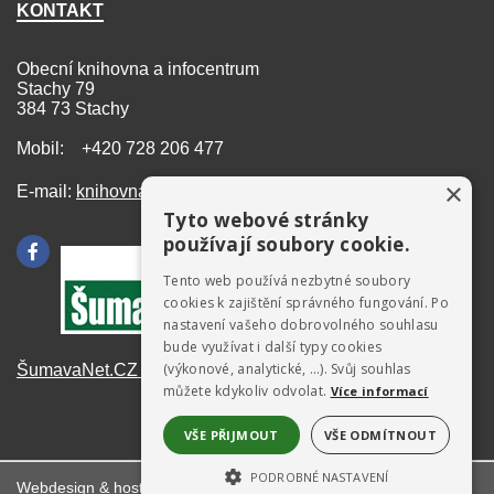
KONTAKT
Obecní knihovna a infocentrum
Stachy 79
384 73 Stachy
Mobil: +420 728 206 477
×
E-mail:
knihovna@stachy.net
Tyto webové stránky
používají soubory cookie.
Tento web používá nezbytné soubory
cookies k zajištění správného fungování. Po
nastavení vašeho dobrovolného souhlasu
bude využívat i další typy cookies
(výkonové, analytické, …). Svůj souhlas
ŠumavaNet.CZ - informace o regionu
můžete kdykoliv odvolat.
Více informací
VŠE PŘIJMOUT
VŠE ODMÍTNOUT
PODROBNÉ NASTAVENÍ
Webdesign & hosting:
ŠumavaNet.CZ