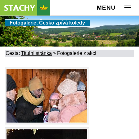
MENU
Fotogalerie: Česko zpívá koledy
Cesta:
Titulní stránka
>
Fotogalerie z akcí