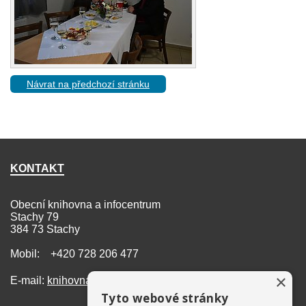
Návrat na předchozí stránku
KONTAKT
Obecní knihovna a infocentrum
Stachy 79
384 73 Stachy
Mobil: +420 728 206 477
×
E-mail:
knihovna@stachy.net
Tyto webové stránky