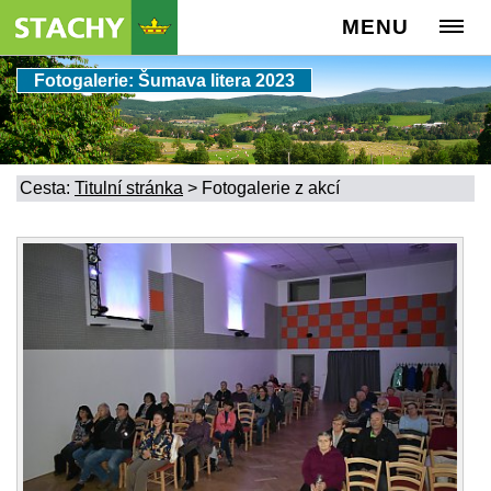
MENU
Fotogalerie: Šumava litera 2023
Cesta:
Titulní stránka
>
Fotogalerie z akcí