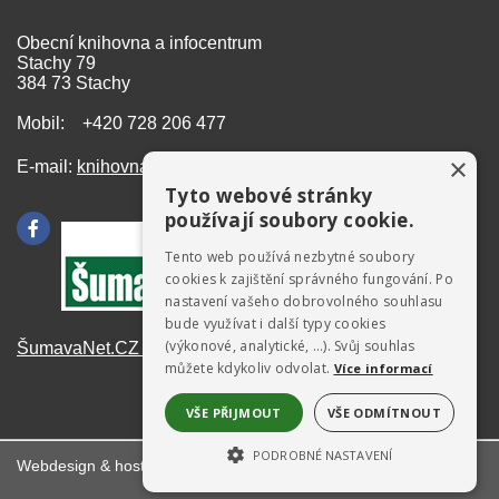
Obecní knihovna a infocentrum
Stachy 79
384 73 Stachy
Mobil: +420 728 206 477
×
E-mail:
knihovna@stachy.net
Tyto webové stránky
používají soubory cookie.
Tento web používá nezbytné soubory
cookies k zajištění správného fungování. Po
nastavení vašeho dobrovolného souhlasu
bude využívat i další typy cookies
(výkonové, analytické, …). Svůj souhlas
ŠumavaNet.CZ - informace o regionu
můžete kdykoliv odvolat.
Více informací
VŠE PŘIJMOUT
VŠE ODMÍTNOUT
PODROBNÉ NASTAVENÍ
Webdesign & hosting:
ŠumavaNet.CZ
NEZBYTNĚ NUTNÉ SOUBORY