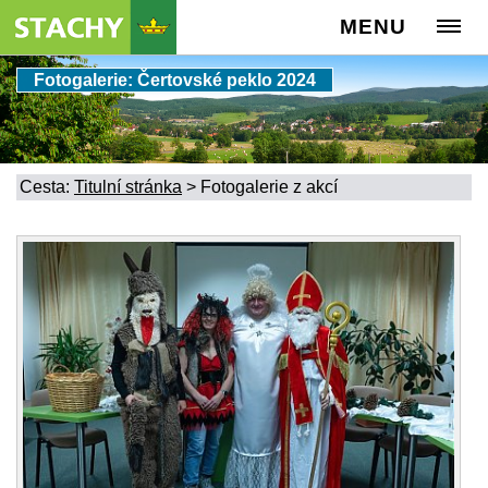
MENU
Fotogalerie: Čertovské peklo 2024
Cesta:
Titulní stránka
>
Fotogalerie z akcí