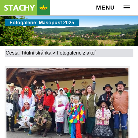
MENU
Fotogalerie: Masopust 2025
Cesta:
Titulní stránka
>
Fotogalerie z akcí