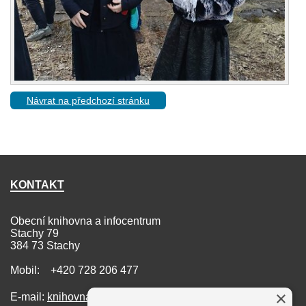
Návrat na předchozí stránku
KONTAKT
Obecní knihovna a infocentrum
Stachy 79
384 73 Stachy
Mobil: +420 728 206 477
×
E-mail:
knihovna@stachy.net