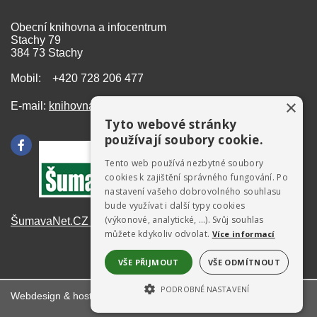
Obecní knihovna a infocentrum
Stachy 79
384 73 Stachy
Mobil: +420 728 206 477
×
E-mail:
knihovna@stachy.net
Tyto webové stránky
používají soubory cookie.
Tento web používá nezbytné soubory
cookies k zajištění správného fungování. Po
nastavení vašeho dobrovolného souhlasu
bude využívat i další typy cookies
(výkonové, analytické, …). Svůj souhlas
ŠumavaNet.CZ - informace o regionu
můžete kdykoliv odvolat.
Více informací
VŠE PŘIJMOUT
VŠE ODMÍTNOUT
PODROBNÉ NASTAVENÍ
Webdesign & hosting:
ŠumavaNet.CZ
NEZBYTNĚ NUTNÉ SOUBORY