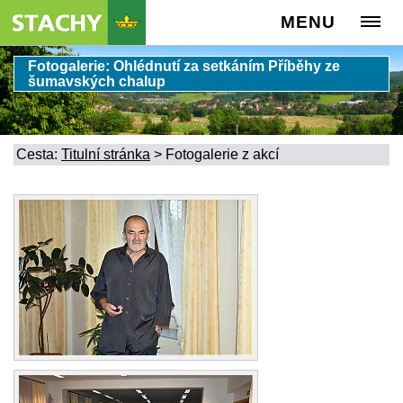
MENU
Fotogalerie: Ohlédnutí za setkáním Příběhy ze
šumavských chalup
Cesta:
Titulní stránka
>
Fotogalerie z akcí