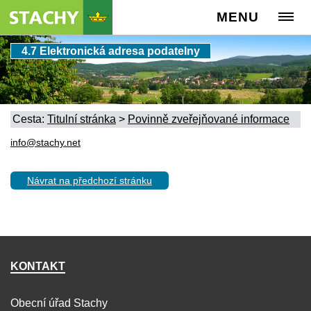
MENU
4.7 Elektronická adresa podatelny
Cesta:
Titulní stránka
>
Povinně zveřejňované informace
info@stachy.net
Návrat na předchozí stránku
KONTAKT
Obecní úřad Stachy