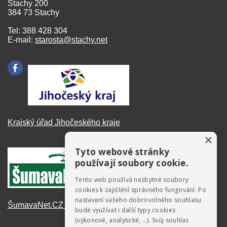
Stachy 200
384 73 Stachy
Tel: 388 428 304
E-mail:
starosta@stachy.net
Krajský úřad Jihočeského kraje
×
Tyto webové stránky
používají soubory cookie.
Tento web používá nezbytné soubory
cookies k zajištění správného fungování. Po
nastavení vašeho dobrovolného souhlasu
ŠumavaNet.CZ - informace o regionu
bude využívat i další typy cookies
(výkonové, analytické, …). Svůj souhlas