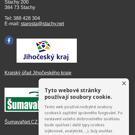
Stachy 200
384 73 Stachy
Tel: 388 428 304
E-mail:
starosta@stachy.net
Krajský úřad Jihočeského kraje
×
Tyto webové stránky
používají soubory cookie.
Tento web používá nezbytné soubory
cookies k zajištění správného fungování. Po
nastavení vašeho dobrovolného souhlasu
ŠumavaNet.CZ - informace o regionu
bude využívat i další typy cookies
(výkonové, analytické, …). Svůj souhlas