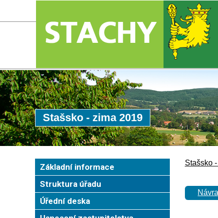
Stašsko - zima 2019
Stašsko -
Základní informace
Struktura úřadu
Návra
Úřední deska
Usnesení zastupitelstva