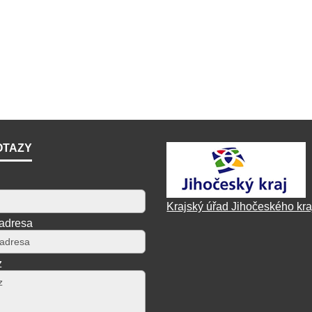
OTAZY
Krajský úřad Jihočeského kra
 adresa
z