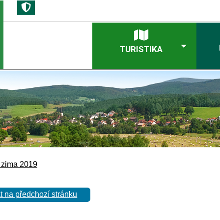
TURISTIKA
 zima 2019
t na předchozí stránku