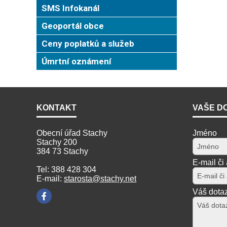
SMS Infokanál
Geoportál obce
Ceny poplatků a služeb
Úmrtní oznámení
KONTAKT
VAŠE D
Obecní úřad Stachy
Jméno
Stachy 200
384 73 Stachy
E-mail či
Tel: 388 428 304
E-mail:
starosta@stachy.net
Váš dota