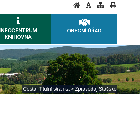
INFOCENTRUM
OBECNÍ ÚŘAD
KNIHOVNA
Cesta:
Titulní stránka
>
Zpravodaj Stašsko