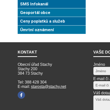
SMS Infokanál
Geoportál obce
Ceny poplatků a služeb
Úmrtní oznámení
KONTAKT
VAŠE D
Obecní úřad Stachy
Jméno
Stachy 200
384 73 Stachy
E-mail či
Tel: 388 428 304
E-mail:
starosta@stachy.net
Váš dota