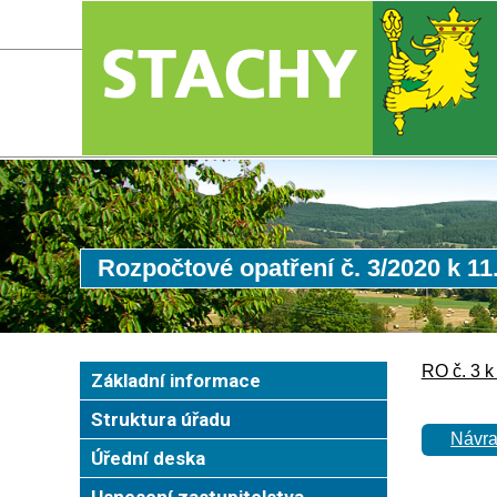
Rozpočtové opatření č. 3/2020 k 11
RO č. 3 k
Základní informace
Struktura úřadu
Návra
Úřední deska
Usnesení zastupitelstva