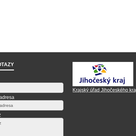
OTAZY
Krajský úřad Jihočeského kra
 adresa
z