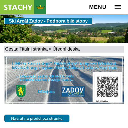
MENU
Ski Areál Zadov - Podpora bílé stopy
Cesta:
Titulní stránka
>
Úřední deska
Návrat na předchozí stránku