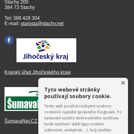
Stachy 200
384 73 Stachy
Tel: 388 428 304
E-mail:
starosta@stachy.net
Krajský úřad Jihočeského kraje
×
Tyto webové stránky
používají soubory cookie.
Tento web používá nezbytné soubory
cookies k zajištění správného fungování. Po
nastavení vašeho dobrovolného souhlasu
ŠumavaNet.CZ - informace o regionu
bude využívat i další typy cookies
(výkonové, analytické, …). Svůj souhlas