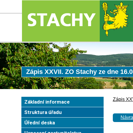
Zápis XXVII. ZO Stachy ze dne 16.
Zápis XX
Základní informace
Struktura úřadu
Návra
Úřední deska
Usnesení zastupitelstva