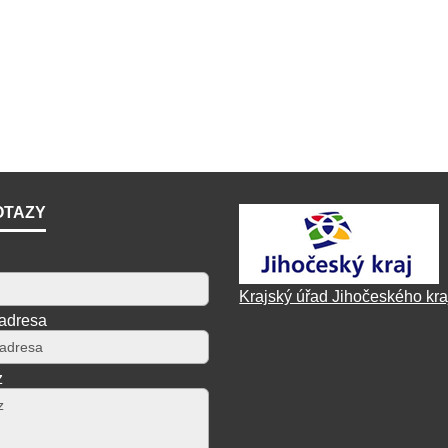
OTAZY
Krajský úřad Jihočeského kra
 adresa
z