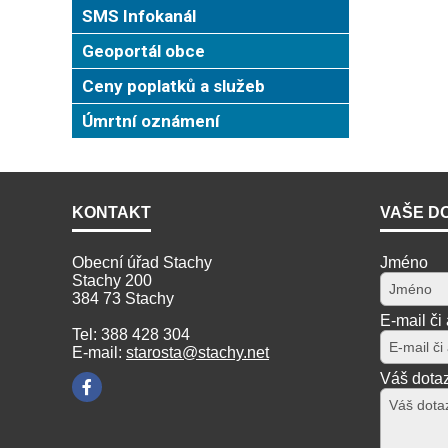
SMS Infokanál
Geoportál obce
Ceny poplatků a služeb
Úmrtní oznámení
KONTAKT
VAŠE D
Obecní úřad Stachy
Jméno
Stachy 200
384 73 Stachy
E-mail či
Tel: 388 428 304
E-mail:
starosta@stachy.net
Váš dota