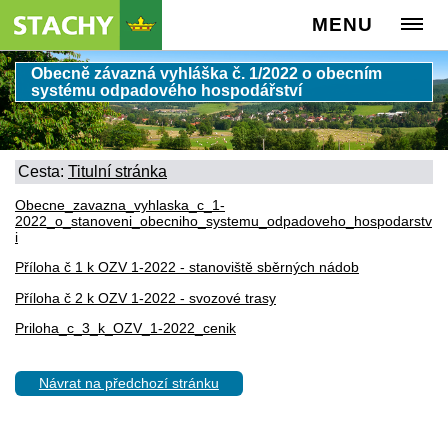
MENU
Obecně závazná vyhláška č. 1/2022 o obecním
systému odpadového hospodářství
Cesta:
Titulní stránka
Obecne_zavazna_vyhlaska_c_1-
2022_o_stanoveni_obecniho_systemu_odpadoveho_hospodarstv
i
Příloha č 1 k OZV 1-2022 - stanoviště sběrných nádob
Příloha č 2 k OZV 1-2022 - svozové trasy
Priloha_c_3_k_OZV_1-2022_cenik
Návrat na předchozí stránku