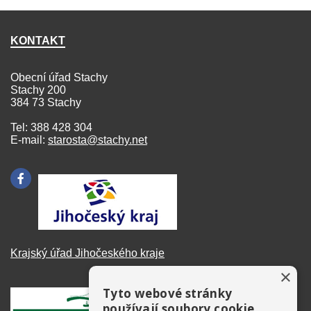
KONTAKT
Obecní úřad Stachy
Stachy 200
384 73 Stachy
Tel: 388 428 304
E-mail:
starosta@stachy.net
Krajský úřad Jihočeského kraje
×
Tyto webové stránky
používají soubory cookie.