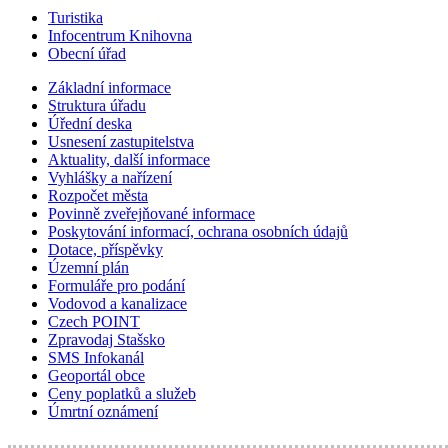
Turistika
Infocentrum Knihovna
Obecní úřad
Základní informace
Struktura úřadu
Úřední deska
Usnesení zastupitelstva
Aktuality, další informace
Vyhlášky a nařízení
Rozpočet města
Povinně zveřejňované informace
Poskytování informací, ochrana osobních údajů
Dotace, příspěvky
Územní plán
Formuláře pro podání
Vodovod a kanalizace
Czech POINT
Zpravodaj Stašsko
SMS Infokanál
Geoportál obce
Ceny poplatků a služeb
Úmrtní oznámení