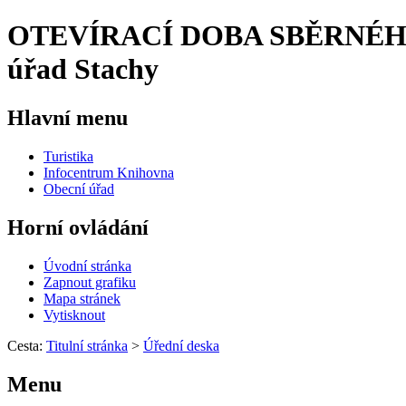
OTEVÍRACÍ DOBA SBĚRNÉHO
úřad Stachy
Hlavní menu
Turistika
Infocentrum Knihovna
Obecní úřad
Horní ovládání
Úvodní stránka
Zapnout grafiku
Mapa stránek
Vytisknout
Cesta:
Titulní stránka
>
Úřední deska
Menu