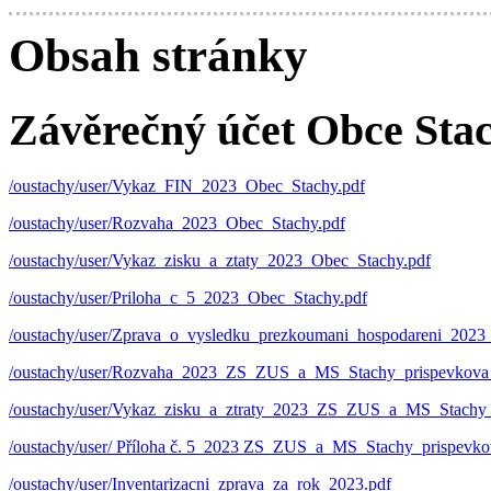
Obsah stránky
Závěrečný účet Obce Stac
/oustachy/user/Vykaz_FIN_2023_Obec_Stachy.pdf
/oustachy/user/Rozvaha_2023_Obec_Stachy.pdf
/oustachy/user/Vykaz_zisku_a_ztaty_2023_Obec_Stachy.pdf
/oustachy/user/Priloha_c_5_2023_Obec_Stachy.pdf
/oustachy/user/Zprava_o_vysledku_prezkoumani_hospodareni_2023
/oustachy/user/Rozvaha_2023_ZS_ZUS_a_MS_Stachy_prispevkova_
/oustachy/user/Vykaz_zisku_a_ztraty_2023_ZS_ZUS_a_MS_Stachy_
/oustachy/user/ Příloha č. 5 2023 ZS_ZUS_a_MS_Stachy_prispevko
/oustachy/user/Inventarizacni_zprava_za_rok_2023.pdf