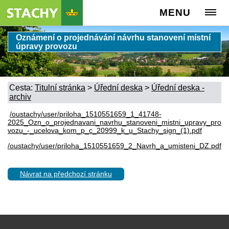
MENU
Oznámení o projednávání návrhu stanovení místní
úpravy provozu
Cesta:
Titulní stránka
>
Úřední deska
>
Úřední deska -
archiv
/oustachy/user/priloha_1510551659_1_41748-
2025_Ozn_o_projednavani_navrhu_stanoveni_mistni_upravy_pro
vozu_-_ucelova_kom_p_c_20999_k_u_Stachy_sign_(1).pdf
/oustachy/user/priloha_1510551659_2_Navrh_a_umisteni_DZ.pdf
Návrat na předchozí stránku