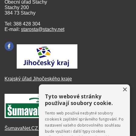
Obecní úřad Stachy
Stachy 200
384 73 Stachy
Tel: 388 428 304
E-mail:
starosta@stachy.net
Krajský úřad Jihočeského kraje
×
Tyto webové stránky
používají soubory cookie.
Tento web používá nezbytné soubory
cookies k zajištění správného fungování. Po
nastavení vašeho dobrovolného souhlasu
ŠumavaNet.CZ - informace o regionu
bude využívat i další typy cookies