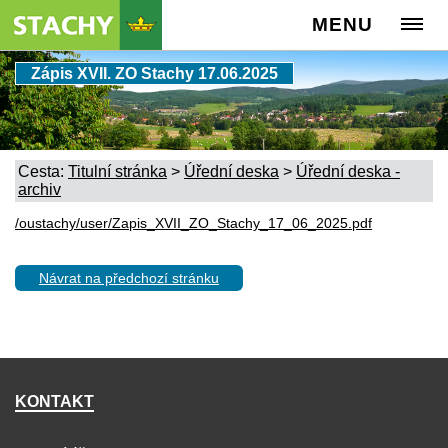
MENU
Zápis XVII. ZO Stachy 17.06.2025
Cesta:
Titulní stránka
>
Úřední deska
>
Úřední deska -
archiv
/oustachy/user/Zapis_XVII_ZO_Stachy_17_06_2025.pdf
Návrat na předchozí stránku
KONTAKT