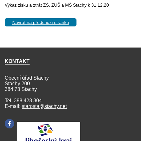
Výkaz zisku a ztrát ZŠ, ZUŠ a MŠ Stachy k 31.12.20
Návrat na předchozí stránku
KONTAKT
Obecní úřad Stachy
Stachy 200
384 73 Stachy
Tel: 388 428 304
E-mail:
starosta@stachy.net