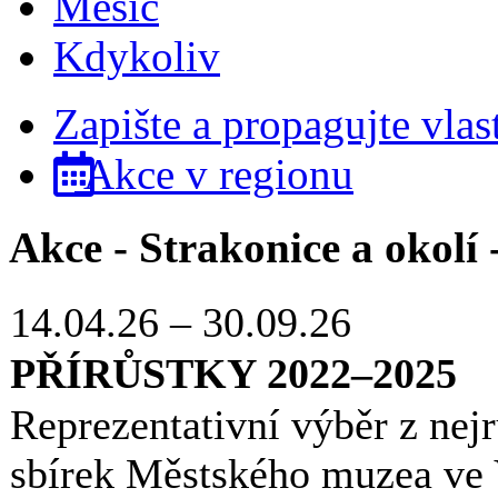
Měsíc
Kdykoliv
Zapište a propagujte vlas
Akce v regionu
Akce - Strakonice a okolí 
14.04.26
–
30.09.26
PŘÍRŮSTKY 2022–2025
Reprezentativní výběr z nej
sbírek Městského muzea ve 