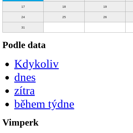
17
18
19
24
25
26
31
Podle data
Kdykoliv
dnes
zítra
během týdne
Vimperk