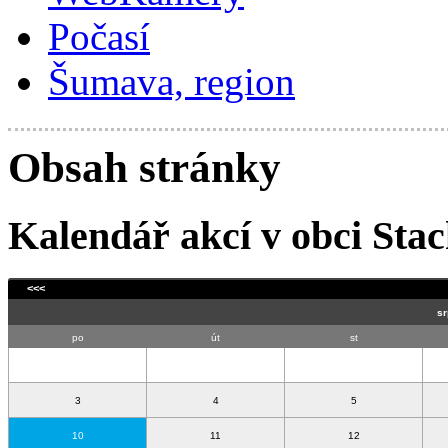
Počasí
Šumava, region
Obsah stránky
Kalendář akcí v obci Stac
<<<
po
út
st
3
4
5
10
11
12