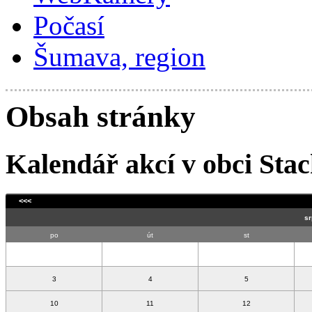
Počasí
Šumava, region
Obsah stránky
Kalendář akcí v obci Stac
<<<
po
út
st
3
4
5
10
11
12