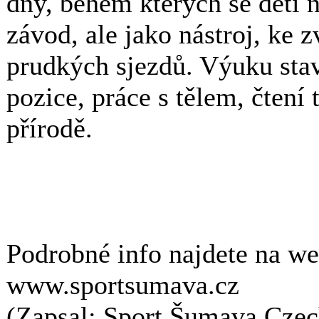
dny, během kterých se děti 
závod, ale jako nástroj, ke 
prudkých sjezdů. Výuku sta
pozice, práce s tělem, čtení 
přírodě.
Podrobné info najdete na w
www.sportsumava.cz
(Zapsal: Sport Šumava Czech