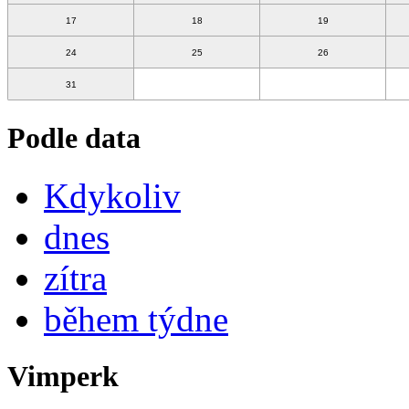
17
18
19
24
25
26
31
Podle data
Kdykoliv
dnes
zítra
během týdne
Vimperk