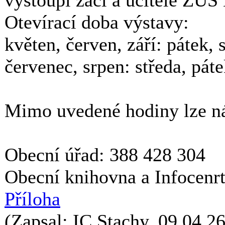
vystoupí žáci a učitelé ZUŠ 
Otevírací doba výstavy:
květen, červen, září: pátek,
červenec, srpen: středa, pát
Mimo uvedené hodiny lze ná
Obecní úřad: 388 428 304
Obecní knihovna a Infocenr
Příloha
(Zapsal: IC Stachy, 09.04.26