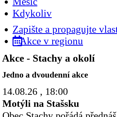
Měsíc
Kdykoliv
Zapište a propagujte vlas
Akce v regionu
Akce - Stachy a okolí
Jedno a dvoudenní akce
14.08.26
, 18:00
Motýli na Stašsku
Obec Stachy pořádá přednáš