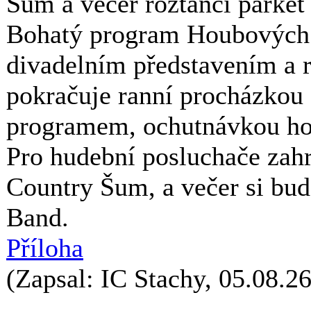
Šum a večer roztančí parke
Bohatý program Houbových s
divadelním představením a 
pokračuje ranní procházko
programem, ochutnávkou hou
Pro hudební posluchače zahr
Country Šum, a večer si bud
Band.
Příloha
(Zapsal: IC Stachy, 05.08.26