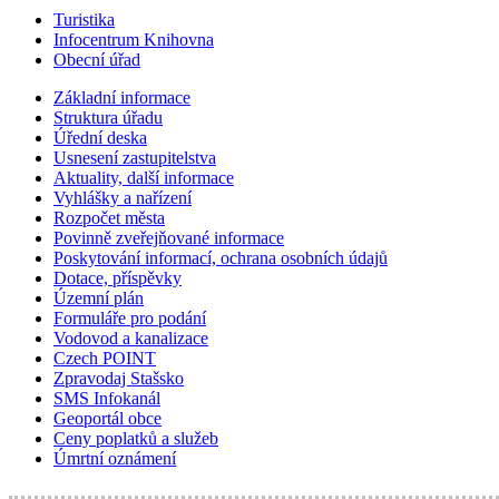
Turistika
Infocentrum Knihovna
Obecní úřad
Základní informace
Struktura úřadu
Úřední deska
Usnesení zastupitelstva
Aktuality, další informace
Vyhlášky a nařízení
Rozpočet města
Povinně zveřejňované informace
Poskytování informací, ochrana osobních údajů
Dotace, příspěvky
Územní plán
Formuláře pro podání
Vodovod a kanalizace
Czech POINT
Zpravodaj Stašsko
SMS Infokanál
Geoportál obce
Ceny poplatků a služeb
Úmrtní oznámení