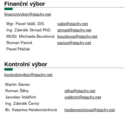
Finanční výbor
financnivybor@stachy.net
Mgr. Pavel Vališ, DiS.
valis@stachy.net
Ing. Zdeněk Strnad PhD.
strnad@stachy.net
MUDr. Michaela Bouzková
bouzkova@stachy.net
Roman Panoš
panos@stachy.net
Pavel Ptáček
Kontrolní výbor
kontrolnivybor@stachy.net
Martin Slanec
Roman Šilha
silha@stachy.net
Jaroslav Voldřich
voldrich@stachy.net
Ing. Zdeněk Černý
Bc. Katarina Heidenreichová
heidenreichova@stachy.net