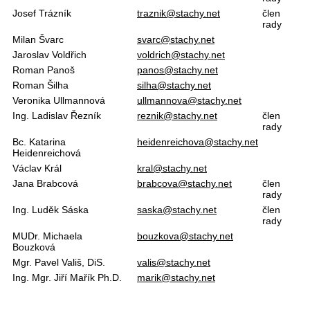
Josef Trázník
traznik@stachy.net
člen
rady
Milan Švarc
svarc@stachy.net
Jaroslav Voldřich
voldrich@stachy.net
Roman Panoš
panos@stachy.net
Roman Šilha
silha@stachy.net
Veronika Ullmannová
ullmannova
@
stachy.net
Ing. Ladislav Řezník
reznik@stachy.net
člen
rady
Bc. Katarina
heidenreichova@stachy.net
Heidenreichová
Václav Král
kral@stachy.net
Jana Brabcová
brabcova@stachy.net
člen
rady
Ing. Luděk Sáska
saska@stachy.net
člen
rady
MUDr. Michaela
bouzkova@stachy.net
Bouzková
Mgr. Pavel Vališ, DiS.
valis@stachy.net
Ing. Mgr. Jiří Mařík Ph.D.
marik@stachy.net