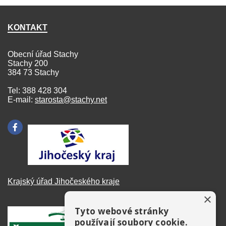
KONTAKT
Obecní úřad Stachy
Stachy 200
384 73 Stachy
Tel: 388 428 304
E-mail:
starosta@stachy.net
Krajský úřad Jihočeského kraje
×
Tyto webové stránky
používají soubory cookie.