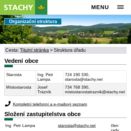
MENU
Organizační struktura
Cesta:
Titulní stránka
>
Struktura úřadu
Vedení obce
Starosta
Ing. Petr
724 190 330,
Lampa
starosta@stachy.net
Místostarosta
Josef
734 768 390,
Trázník
mistostarostatraznik@stachy.net
Kompletní telefonní a e-mailový seznam
Složení zastupitelstva obce
Ing. Petr Lampa
starosta@stachy.net
člen
rady